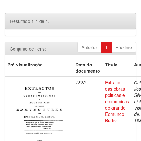
Resultado 1-1 de 1.
Anterior
1
Próximo
Conjunto de itens:
Pré-visualização
Data do
Título
Aut
documento
1822
Extratos
Cai
das obras
Jos
politicas e
Sil
economicas
Lis
do grande
Vis
Edmundo
de,
Burke
18