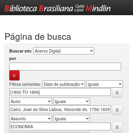
Skip
navigation
Página de busca
Buscar em:
por
Filtros correntes: