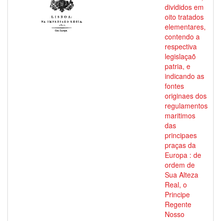
divididos em
oito tratados
elementares,
contendo a
respectiva
legislaçaõ
patria, e
indicando as
fontes
originaes dos
regulamentos
maritimos
das
principaes
praças da
Europa : de
ordem de
Sua Alteza
Real, o
Principe
Regente
Nosso