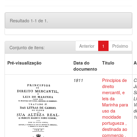
Resultado 1-1 de 1.
Anterior
1
Próximo
Conjunto de itens:
Pré-visualização
Data do
Título
A
documento
1811
Principios de
C
direito
J
mercantil, e
S
leis da
L
Marinha para
V
uso da
d
mocidade
1
portugueza ,
destinada ao
commercio ,