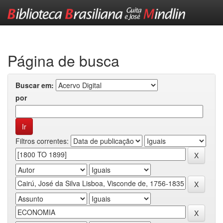
Skip
navigation
Página de busca
Buscar em:
por
Filtros correntes: