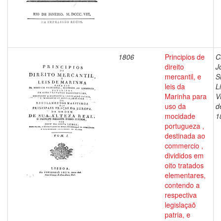
1806
Principios de
C
direito
J
mercantil, e
S
leis da
L
Marinha para
V
uso da
d
mocidade
1
portugueza ,
destinada ao
commercio ,
divididos em
oito tratados
elementares,
contendo a
respectiva
legislaçaõ
patria, e