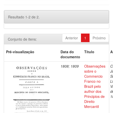
Resultado 1-2 de 2.
Anterior
1
Próximo
Conjunto de itens:
Pré-visualização
Data do
Título
A
documento
1808; 1809
Observações
C
sobre o
J
Commercio
S
Franco no
L
Brazil pelo
V
author dos
d
Principios de
1
Direito
Mercantil