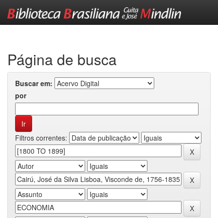
Skip
navigation
Página de busca
Buscar em:
por
Filtros correntes: