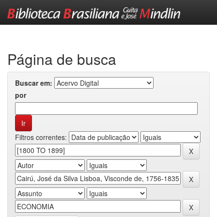
Skip
navigation
Página de busca
Buscar em:
por
Filtros correntes: