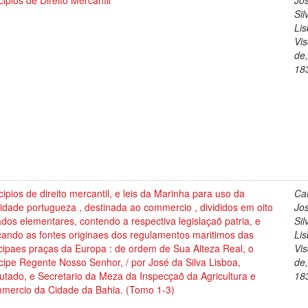
cipios de Direito Mercantil
Jo
Sil
Lis
Vi
de
18
cipios de direito mercantil, e leis da Marinha para uso da
Cai
dade portugueza , destinada ao commercio , divididos em oito
Jo
ados elementares, contendo a respectiva legislaçaõ patria, e
Sil
cando as fontes originaes dos regulamentos maritimos das
Lis
cipaes praças da Europa : de ordem de Sua Alteza Real, o
Vi
cipe Regente Nosso Senhor, / por José da Silva Lisboa,
de
tado, e Secretario da Meza da Inspecçaõ da Agricultura e
18
mercio da Cidade da Bahia. (Tomo 1-3)