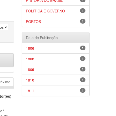
HISTÓRIA DO BRASIL
1
POLÍTICA E GOVERNO
1
PORTOS
1
Data de Publicação
1806
1
1808
1
1809
1
1810
1
róximo
1811
1
tor(es)
rú,