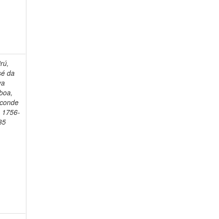
rú,
sé da
va
boa,
sconde
, 1756-
35