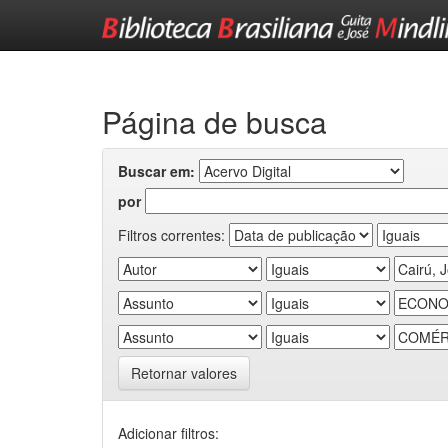
Skip
navigation
Página de busca
Buscar em:
por
Filtros correntes:
Retornar valores
Adicionar filtros: