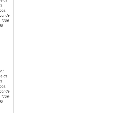
sé da
va
boa,
sconde
, 1756-
35
rú,
sé da
va
boa,
sconde
, 1756-
35