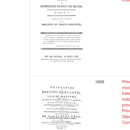
Prin
1806
Prin
moci
trat
indi
prin
Prin
Depu
Com