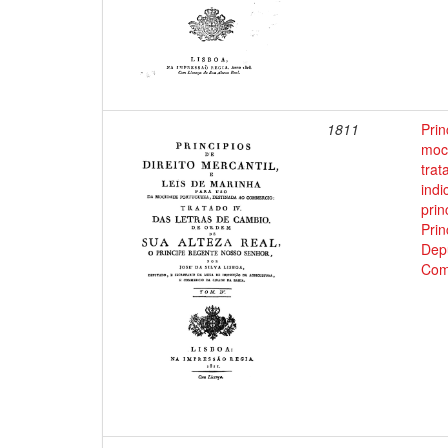
1811
Prin
moci
trat
indi
prin
Prin
Depu
Com