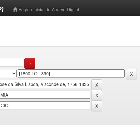
-->
Página inicial do Acervo Digital