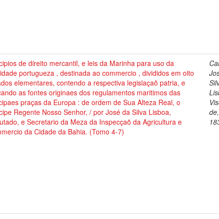
cipios de direito mercantil, e leis da Marinha para uso da
Cai
dade portugueza , destinada ao commercio , divididos em oito
Jo
ados elementares, contendo a respectiva legislaçaõ patria, e
Sil
cando as fontes originaes dos regulamentos maritimos das
Lis
cipaes praças da Europa : de ordem de Sua Alteza Real, o
Vi
cipe Regente Nosso Senhor, / por José da Silva Lisboa,
de
tado, e Secretario da Meza da Inspecçaõ da Agricultura e
18
mercio da Cidade da Bahia. (Tomo 4-7)