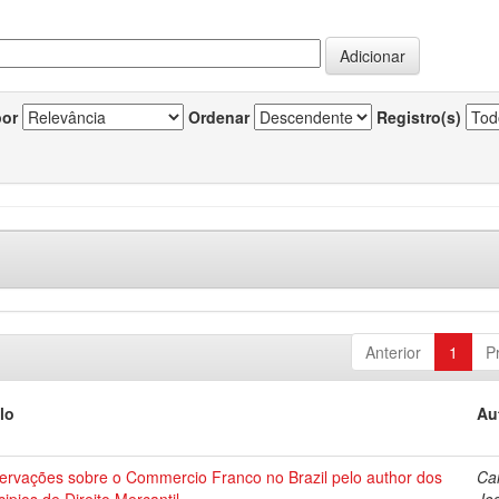
por
Ordenar
Registro(s)
Anterior
1
P
lo
Au
ervações sobre o Commercio Franco no Brazil pelo author dos
Cai