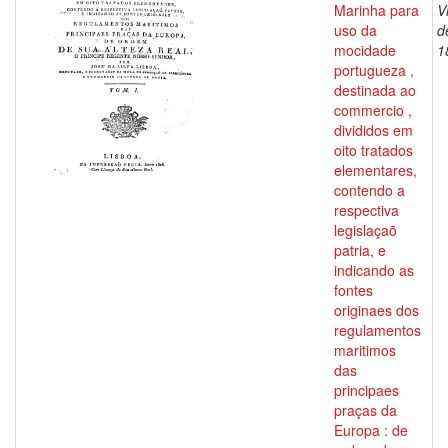
Marinha para
V
uso da
d
mocidade
1
portugueza ,
destinada ao
commercio ,
divididos em
oito tratados
elementares,
contendo a
respectiva
legislaçaõ
patria, e
indicando as
fontes
originaes dos
regulamentos
maritimos
das
principaes
praças da
Europa : de