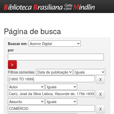
Skip
navigation
Página de busca
Buscar em:
por
Filtros correntes: