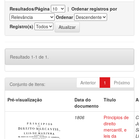
Resultados/Página
|
Ordenar registros por
Ordenar
Registro(s)
Resultado 1-1 de 1.
Anterior
1
Próximo
Conjunto de itens:
Pré-visualização
Data do
Título
A
documento
1806
Principios de
C
direito
J
mercantil, e
S
leis da
L