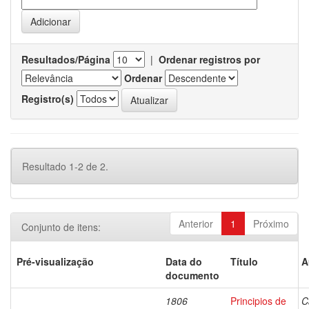
Resultados/Página
|
Ordenar registros por
Ordenar
Registro(s)
Resultado 1-2 de 2.
Anterior
1
Próximo
Conjunto de itens:
Pré-visualização
Data do
Título
A
documento
1806
Principios de
C