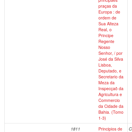
principaes
praças da
Europa : de
ordem de
Sua Alteza
Real, o
Principe
Regente
Nosso
Senhor, / por
José da Silva
Lisboa,
Deputado, e
Secretario da
Meza da
Inspecçaõ da
Agricultura e
Commercio
da Cidade da
Bahia. (Tomo
1-3)
1811
Principios de
C