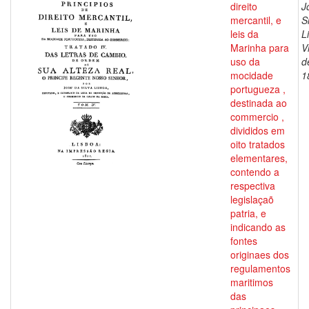
direito
J
mercantil, e
S
leis da
L
Marinha para
V
uso da
d
mocidade
1
portugueza ,
destinada ao
commercio ,
divididos em
oito tratados
elementares,
contendo a
respectiva
legislaçaõ
patria, e
indicando as
fontes
originaes dos
regulamentos
maritimos
das