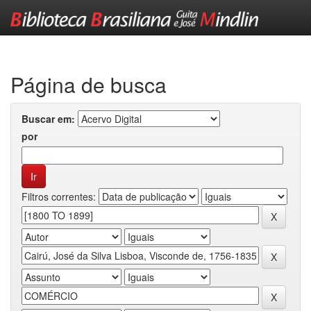
Skip
navigation
Página de busca
Buscar em:
por
Filtros correntes: