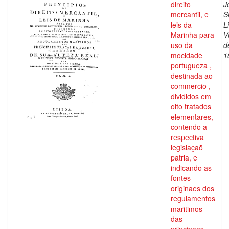
direito
J
mercantil, e
S
leis da
L
Marinha para
V
uso da
d
mocidade
1
portugueza ,
destinada ao
commercio ,
divididos em
oito tratados
elementares,
contendo a
respectiva
legislaçaõ
patria, e
indicando as
fontes
originaes dos
regulamentos
maritimos
das