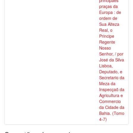
principaes
praças da
Europa : de
ordem de
Sua Alteza
Real, o
Principe
Regente
Nosso
Senhor, / por
José da Silva
Lisboa,
Deputado, e
Secretario da
Meza da
Inspecçaõ da
Agricultura e
Commercio
da Cidade da
Bahia. (Tomo
4-7)