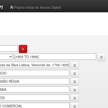
-->
Página inicial do Acervo Digital