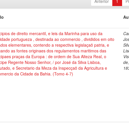
Anterior
1
P
lo
Au
cipios de direito mercantil, e leis da Marinha para uso da
Cai
dade portugueza , destinada ao commercio , divididos em oito
Jo
ados elementares, contendo a respectiva legislaçaõ patria, e
Sil
cando as fontes originaes dos regulamentos maritimos das
Lis
cipaes praças da Europa : de ordem de Sua Alteza Real, o
Vi
cipe Regente Nosso Senhor, / por José da Silva Lisboa,
de
tado, e Secretario da Meza da Inspecçaõ da Agricultura e
18
mercio da Cidade da Bahia. (Tomo 4-7)