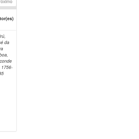
róximo
tor(es)
rú,
sé da
va
boa,
sconde
, 1756-
35