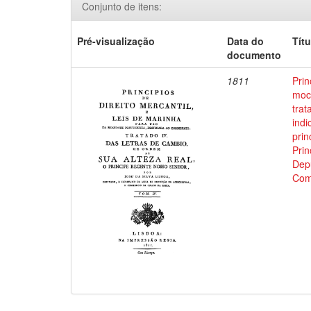
Conjunto de itens:
Pré-visualização
Data do
Títu
documento
1811
Prin
moci
trat
indi
prin
Prin
Depu
Com