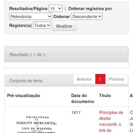
Resultados/Página
|
Ordenar registros por
Ordenar
Registro(s)
Resultado 1-1 de 1.
Anterior
1
Próximo
Conjunto de itens:
Pré-visualização
Data do
Título
A
documento
1811
Principios de
C
direito
J
mercantil, e
S
leis da
L