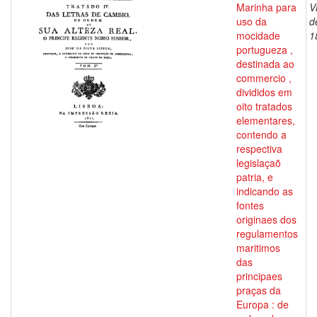
Marinha para
V
uso da
d
mocidade
1
portugueza ,
destinada ao
commercio ,
divididos em
oito tratados
elementares,
contendo a
respectiva
legislaçaõ
patria, e
indicando as
fontes
originaes dos
regulamentos
maritimos
das
principaes
praças da
Europa : de