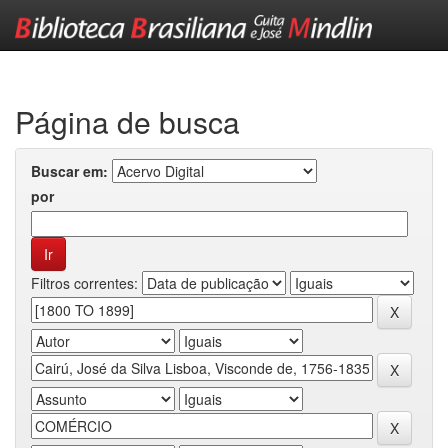
Skip
navigation
Página de busca
Buscar em:
por
Filtros correntes: