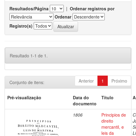
Resultados/Página
|
Ordenar registros por
Ordenar
Registro(s)
Resultado 1-1 de 1.
Anterior
1
Próximo
Conjunto de itens:
Pré-visualização
Data do
Título
A
documento
1806
Principios de
C
direito
J
mercantil, e
S
leis da
L