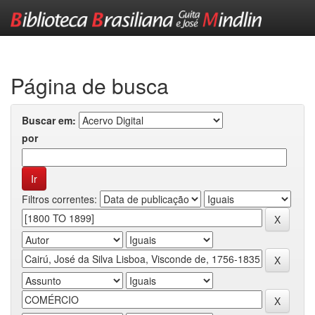
Skip
navigation
Página de busca
Buscar em:
por
Filtros correntes: