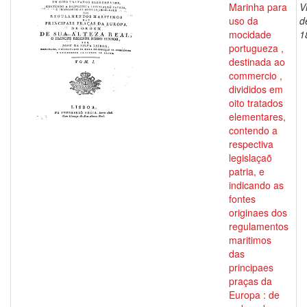
Marinha para
V
uso da
d
mocidade
1
portugueza ,
destinada ao
commercio ,
divididos em
oito tratados
elementares,
contendo a
respectiva
legislaçaõ
patria, e
indicando as
fontes
originaes dos
regulamentos
maritimos
das
principaes
praças da
Europa : de