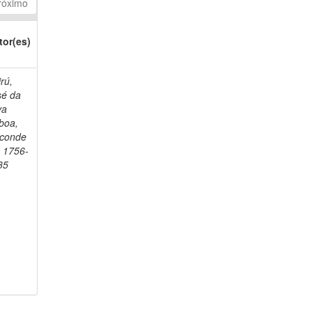
róximo
tor(es)
rú,
sé da
va
boa,
sconde
, 1756-
35