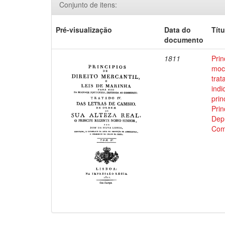
Conjunto de itens:
Pré-visualização
Data do
Títu
documento
1811
Prin
moci
trat
indi
prin
Prin
Depu
Com