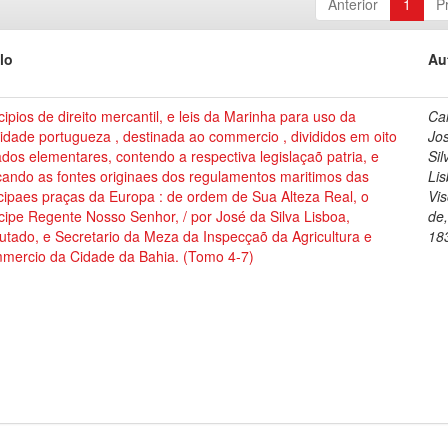
Anterior
1
P
lo
Au
cipios de direito mercantil, e leis da Marinha para uso da
Cai
dade portugueza , destinada ao commercio , divididos em oito
Jo
ados elementares, contendo a respectiva legislaçaõ patria, e
Sil
cando as fontes originaes dos regulamentos maritimos das
Lis
cipaes praças da Europa : de ordem de Sua Alteza Real, o
Vi
cipe Regente Nosso Senhor, / por José da Silva Lisboa,
de
tado, e Secretario da Meza da Inspecçaõ da Agricultura e
18
mercio da Cidade da Bahia. (Tomo 4-7)