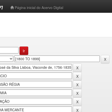
-->
Página inicial do Acervo Digital