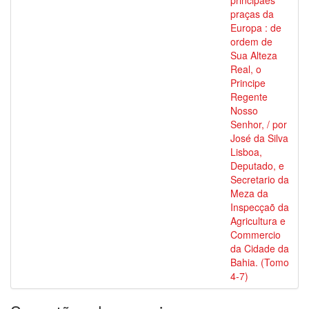
principaes
praças da
Europa : de
ordem de
Sua Alteza
Real, o
Principe
Regente
Nosso
Senhor, / por
José da Silva
Lisboa,
Deputado, e
Secretario da
Meza da
Inspecçaõ da
Agricultura e
Commercio
da Cidade da
Bahia. (Tomo
4-7)