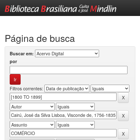
Skip
navigation
Página de busca
Buscar em:
por
Filtros correntes: