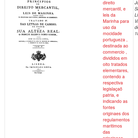
direito
J
mercantil, e
S
leis da
L
Marinha para
V
uso da
d
mocidade
1
portugueza ,
destinada ao
commercio ,
divididos em
oito tratados
elementares,
contendo a
respectiva
legislaçaõ
patria, e
indicando as
fontes
originaes dos
regulamentos
maritimos
das