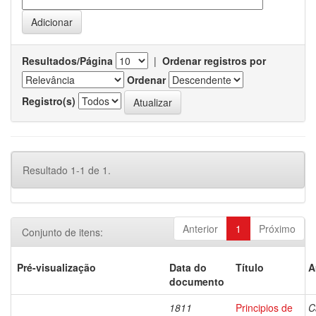
Resultados/Página
|
Ordenar registros por
Ordenar
Registro(s)
Resultado 1-1 de 1.
Anterior
1
Próximo
Conjunto de itens:
Pré-visualização
Data do
Título
A
documento
1811
Principios de
C