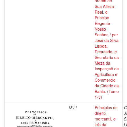
ordem de
Sua Alteza
Real, o
Principe
Regente
Nosso
Senhor, / por
José da Silva
Lisboa,
Deputado, e
Secretario da
Meza da
Inspecçaõ da
Agricultura e
Commercio
da Cidade da
Bahia. (Tomo
1-3)
1811
Principios de
C
direito
J
mercantil, e
S
leis da
L