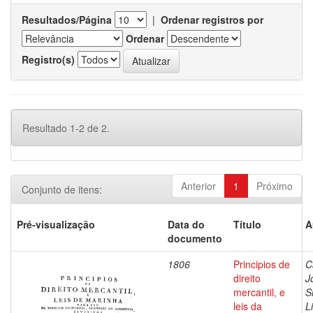
Resultados/Página
|
Ordenar registros por
Ordenar
Registro(s)
Resultado 1-2 de 2.
Anterior
1
Próximo
Conjunto de itens:
Pré-visualização
Data do
Título
A
documento
1806
Principios de
C
direito
J
mercantil, e
S
leis da
L