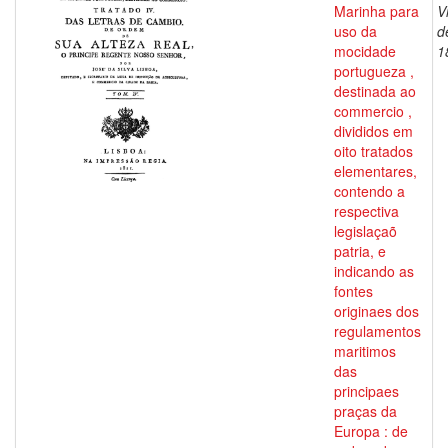
Marinha para
V
uso da
d
mocidade
1
portugueza ,
destinada ao
commercio ,
divididos em
oito tratados
elementares,
contendo a
respectiva
legislaçaõ
patria, e
indicando as
fontes
originaes dos
regulamentos
maritimos
das
principaes
praças da
Europa : de