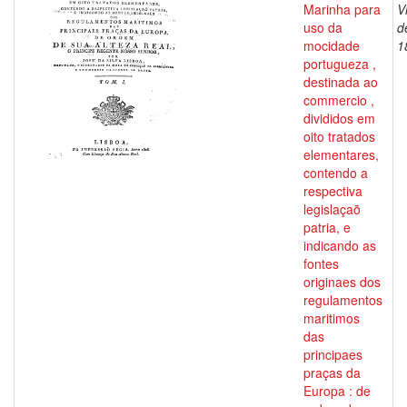
Marinha para
V
uso da
d
mocidade
1
portugueza ,
destinada ao
commercio ,
divididos em
oito tratados
elementares,
contendo a
respectiva
legislaçaõ
patria, e
indicando as
fontes
originaes dos
regulamentos
maritimos
das
principaes
praças da
Europa : de