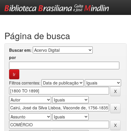
Skip
navigation
Página de busca
Buscar em:
por
Filtros correntes: