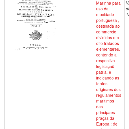
Marinha para
V
uso da
d
mocidade
1
portugueza ,
destinada ao
commercio ,
divididos em
oito tratados
elementares,
contendo a
respectiva
legislaçaõ
patria, e
indicando as
fontes
originaes dos
regulamentos
maritimos
das
principaes
praças da
Europa : de