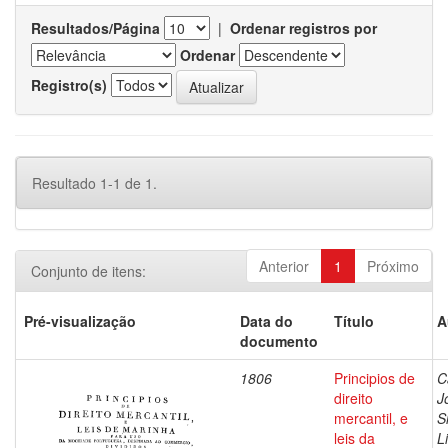
Resultados/Página
|
Ordenar registros por
Ordenar
Registro(s)
Resultado 1-1 de 1.
Anterior
1
Próximo
Conjunto de itens:
Pré-visualização
Data do
Título
A
documento
1806
Principios de
C
direito
J
mercantil, e
S
leis da
L