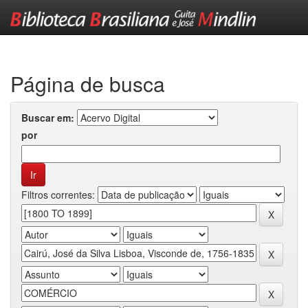
Skip
navigation
Página de busca
Buscar em:
por
Filtros correntes: