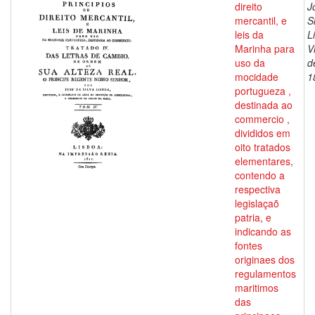
direito
J
mercantil, e
S
leis da
L
Marinha para
V
uso da
d
mocidade
1
portugueza ,
destinada ao
commercio ,
divididos em
oito tratados
elementares,
contendo a
respectiva
legislaçaõ
patria, e
indicando as
fontes
originaes dos
regulamentos
maritimos
das