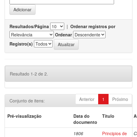
Resultados/Página
|
Ordenar registros por
Ordenar
Registro(s)
Resultado 1-2 de 2.
Anterior
1
Próximo
Conjunto de itens:
Pré-visualização
Data do
Título
A
documento
1806
Principios de
C