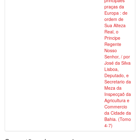
principaes
praças da
Europa : de
ordem de
Sua Alteza
Real, o
Principe
Regente
Nosso
Senhor, / por
José da Silva
Lisboa,
Deputado, e
Secretario da
Meza da
Inspecçaõ da
Agricultura e
Commercio
da Cidade da
Bahia. (Tomo
4-7)