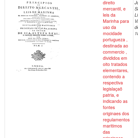
direito
J
mercantil, e
S
leis da
L
Marinha para
V
uso da
d
mocidade
1
portugueza ,
destinada ao
commercio ,
divididos em
oito tratados
elementares,
contendo a
respectiva
legislaçaõ
patria, e
indicando as
fontes
originaes dos
regulamentos
maritimos
das