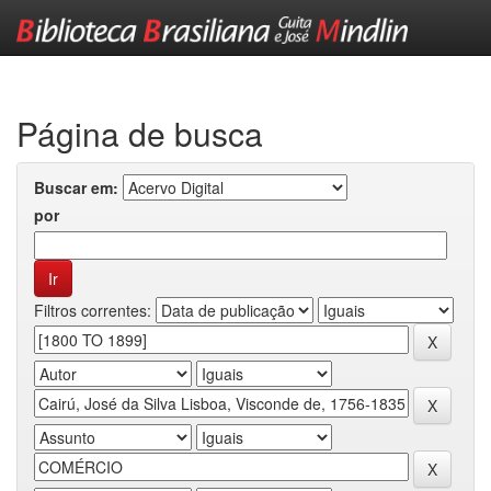
Skip
navigation
Página de busca
Buscar em:
por
Filtros correntes: