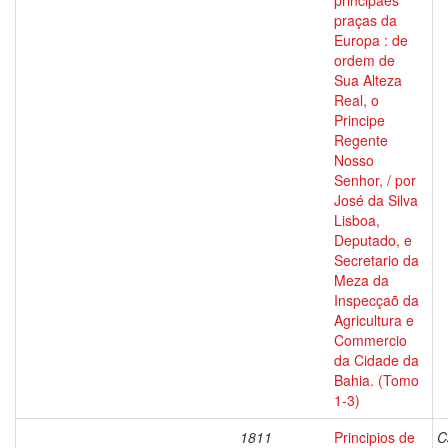
principaes
praças da
Europa : de
ordem de
Sua Alteza
Real, o
Principe
Regente
Nosso
Senhor, / por
José da Silva
Lisboa,
Deputado, e
Secretario da
Meza da
Inspecçaõ da
Agricultura e
Commercio
da Cidade da
Bahia. (Tomo
1-3)
1811
Principios de
C