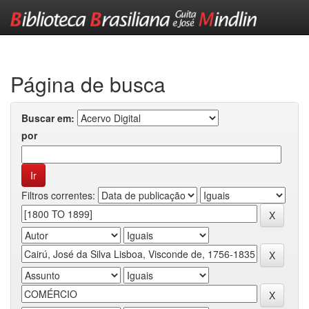
Skip
navigation
Página de busca
Buscar em:
por
Filtros correntes: