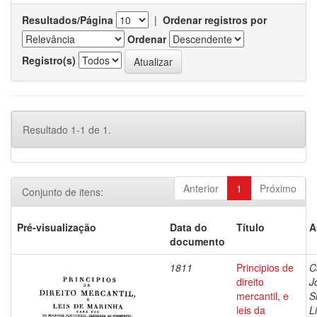
Resultados/Página
|
Ordenar registros por
Ordenar
Registro(s)
Resultado 1-1 de 1.
Anterior
1
Próximo
Conjunto de itens:
Pré-visualização
Data do
Título
A
documento
1811
Principios de
C
direito
J
mercantil, e
S
leis da
L