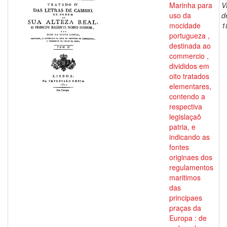
Marinha para
V
uso da
d
mocidade
1
portugueza ,
destinada ao
commercio ,
divididos em
oito tratados
elementares,
contendo a
respectiva
legislaçaõ
patria, e
indicando as
fontes
originaes dos
regulamentos
maritimos
das
principaes
praças da
Europa : de