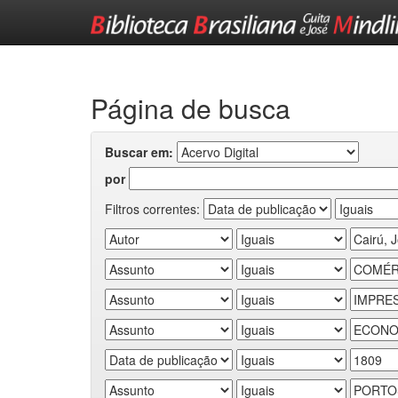
Skip
navigation
Página de busca
Buscar em:
por
Filtros correntes: