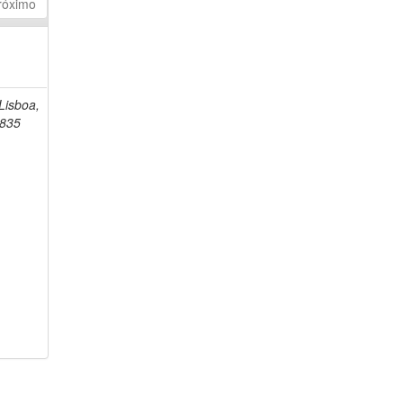
róximo
 Lisboa,
1835