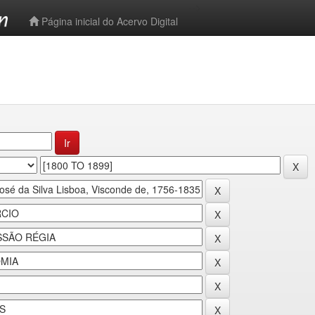
-->
Página inicial do Acervo Digital