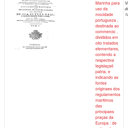
Marinha para
V
uso da
d
mocidade
1
portugueza ,
destinada ao
commercio ,
divididos em
oito tratados
elementares,
contendo a
respectiva
legislaçaõ
patria, e
indicando as
fontes
originaes dos
regulamentos
maritimos
das
principaes
praças da
Europa : de