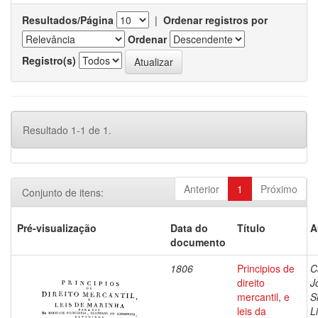
Resultados/Página
|
Ordenar registros por
Ordenar
Registro(s)
Resultado 1-1 de 1.
Anterior
1
Próximo
Conjunto de itens:
Pré-visualização
Data do
Título
A
documento
1806
Principios de
C
direito
J
mercantil, e
S
leis da
L