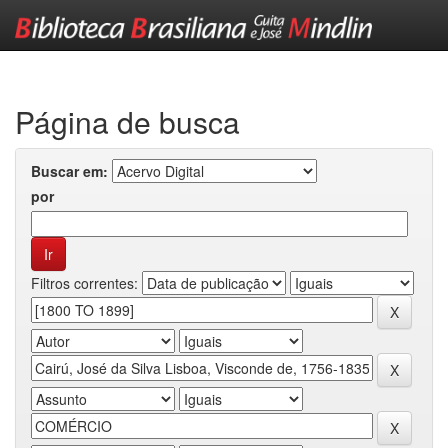
Skip
navigation
Página de busca
Buscar em:
por
Filtros correntes: