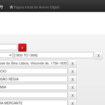
-->
Página inicial do Acervo Digital