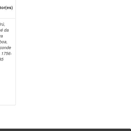
tor(es)
rú,
sé da
va
boa,
sconde
, 1756-
35