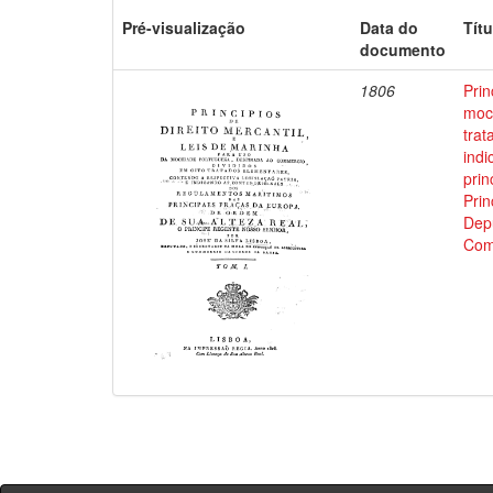
Pré-visualização
Data do
Títu
documento
1806
Prin
moci
trat
indi
prin
Prin
Depu
Com