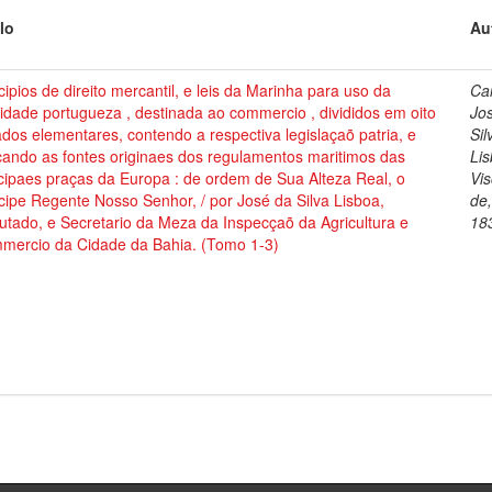
lo
Au
cipios de direito mercantil, e leis da Marinha para uso da
Cai
dade portugueza , destinada ao commercio , divididos em oito
Jo
ados elementares, contendo a respectiva legislaçaõ patria, e
Sil
cando as fontes originaes dos regulamentos maritimos das
Lis
cipaes praças da Europa : de ordem de Sua Alteza Real, o
Vi
cipe Regente Nosso Senhor, / por José da Silva Lisboa,
de
tado, e Secretario da Meza da Inspecçaõ da Agricultura e
18
mercio da Cidade da Bahia. (Tomo 1-3)