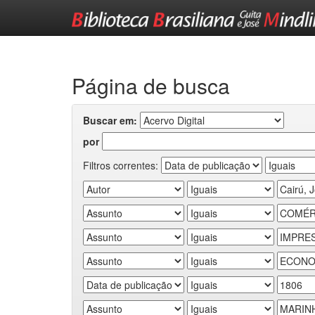
Skip
navigation
Página de busca
Buscar em:
por
Filtros correntes: