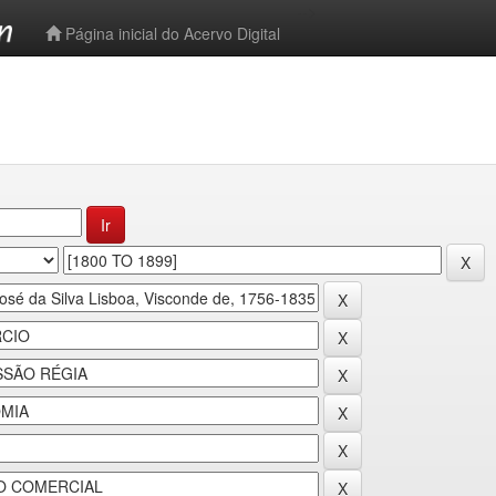
-->
Página inicial do Acervo Digital