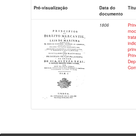
Pré-visualização
Data do
Títu
documento
1806
Prin
moci
trat
indi
prin
Prin
Depu
Com