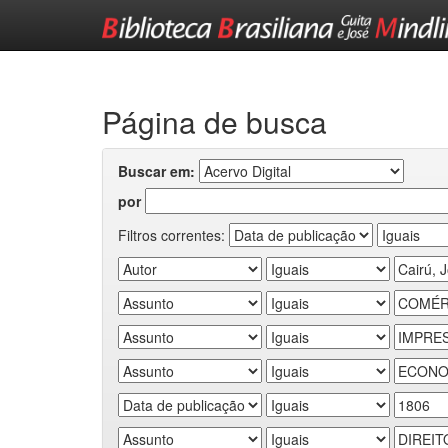
Skip
navigation
Página de busca
Buscar em:
por
Filtros correntes: