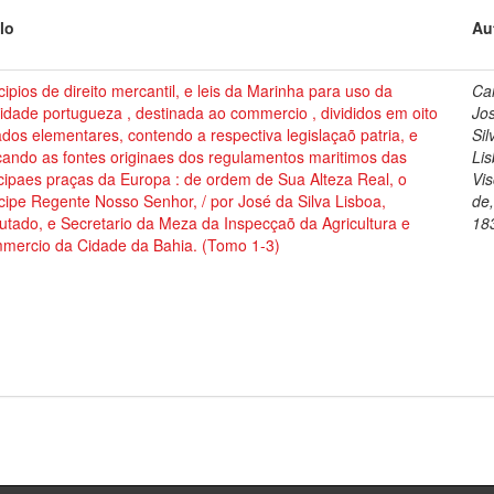
lo
Au
cipios de direito mercantil, e leis da Marinha para uso da
Cai
dade portugueza , destinada ao commercio , divididos em oito
Jo
ados elementares, contendo a respectiva legislaçaõ patria, e
Sil
cando as fontes originaes dos regulamentos maritimos das
Lis
cipaes praças da Europa : de ordem de Sua Alteza Real, o
Vi
cipe Regente Nosso Senhor, / por José da Silva Lisboa,
de
tado, e Secretario da Meza da Inspecçaõ da Agricultura e
18
mercio da Cidade da Bahia. (Tomo 1-3)