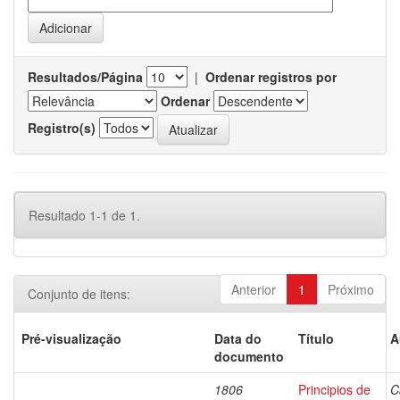
Resultados/Página
|
Ordenar registros por
Ordenar
Registro(s)
Resultado 1-1 de 1.
Anterior
1
Próximo
Conjunto de itens:
Pré-visualização
Data do
Título
A
documento
1806
Principios de
C