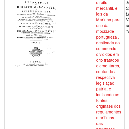
direito
J
mercantil, e
S
leis da
L
Marinha para
V
uso da
d
mocidade
1
portugueza ,
destinada ao
commercio ,
divididos em
oito tratados
elementares,
contendo a
respectiva
legislaçaõ
patria, e
indicando as
fontes
originaes dos
regulamentos
maritimos
das