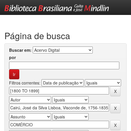
Skip
navigation
Página de busca
Buscar em:
por
Filtros correntes: