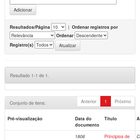
Resultados/Página
|
Ordenar registros por
Ordenar
Registro(s)
Resultado 1-1 de 1.
Anterior
1
Próximo
Conjunto de itens:
Pré-visualização
Data do
Título
A
documento
1806
Principios de
C