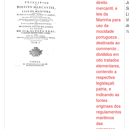
direito
J
mercantil, e
S
leis da
L
Marinha para
V
uso da
d
mocidade
1
portugueza ,
destinada ao
commercio ,
divididos em
oito tratados
elementares,
contendo a
respectiva
legislaçaõ
patria, e
indicando as
fontes
originaes dos
regulamentos
maritimos
das