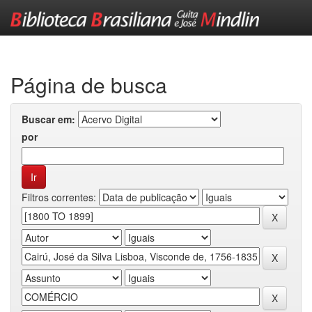
Skip
navigation
Página de busca
Buscar em:
por
Filtros correntes: