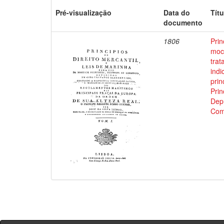
Pré-visualização
Data do
Títu
documento
1806
Prin
moci
trat
indi
prin
Prin
Depu
Com