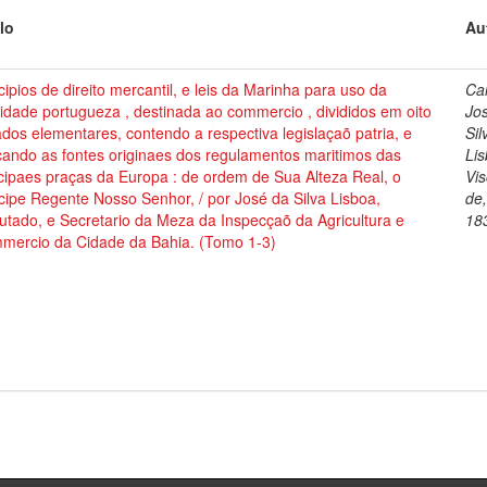
lo
Au
cipios de direito mercantil, e leis da Marinha para uso da
Cai
dade portugueza , destinada ao commercio , divididos em oito
Jo
ados elementares, contendo a respectiva legislaçaõ patria, e
Sil
cando as fontes originaes dos regulamentos maritimos das
Lis
cipaes praças da Europa : de ordem de Sua Alteza Real, o
Vi
cipe Regente Nosso Senhor, / por José da Silva Lisboa,
de
tado, e Secretario da Meza da Inspecçaõ da Agricultura e
18
mercio da Cidade da Bahia. (Tomo 1-3)