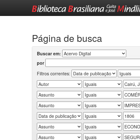
Skip
navigation
Página de busca
Buscar em:
por
Filtros correntes: