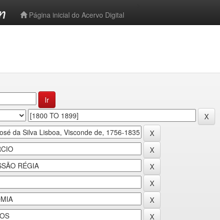
-->
Página inicial do Acervo Digital