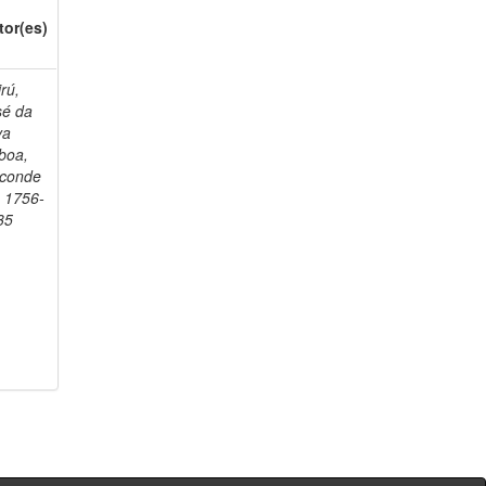
tor(es)
rú,
sé da
va
boa,
sconde
, 1756-
35