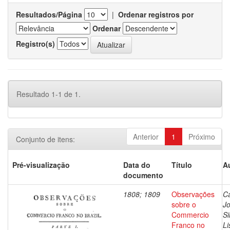
Resultados/Página
|
Ordenar registros por
Ordenar
Registro(s)
Resultado 1-1 de 1.
Anterior
1
Próximo
Conjunto de itens:
Pré-visualização
Data do
Título
A
documento
1808; 1809
Observações
Ca
sobre o
J
Commercio
Si
Franco no
Li