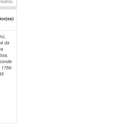
róximo
tor(es)
rú,
sé da
va
boa,
sconde
, 1756-
35