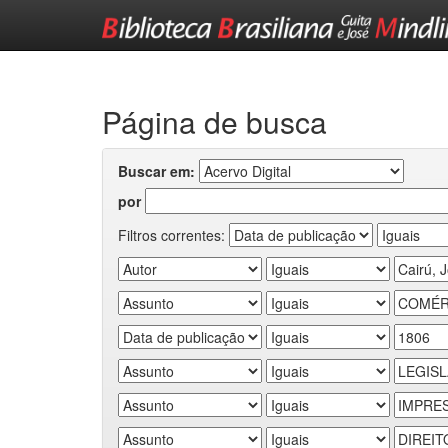
Skip
navigation
Página de busca
Buscar em:
por
Filtros correntes: