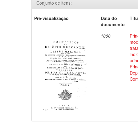
Conjunto de itens:
Pré-visualização
Data do
Títu
documento
1806
Prin
moci
trat
indi
prin
Prin
Depu
Com