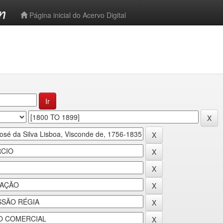
-->
Página inicial do Acervo Digital