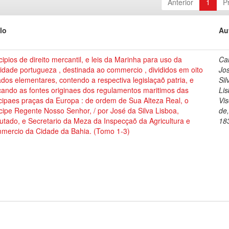
Anterior
1
P
lo
Au
cipios de direito mercantil, e leis da Marinha para uso da
Cai
dade portugueza , destinada ao commercio , divididos em oito
Jo
ados elementares, contendo a respectiva legislaçaõ patria, e
Sil
cando as fontes originaes dos regulamentos maritimos das
Lis
cipaes praças da Europa : de ordem de Sua Alteza Real, o
Vi
cipe Regente Nosso Senhor, / por José da Silva Lisboa,
de
tado, e Secretario da Meza da Inspecçaõ da Agricultura e
18
mercio da Cidade da Bahia. (Tomo 1-3)