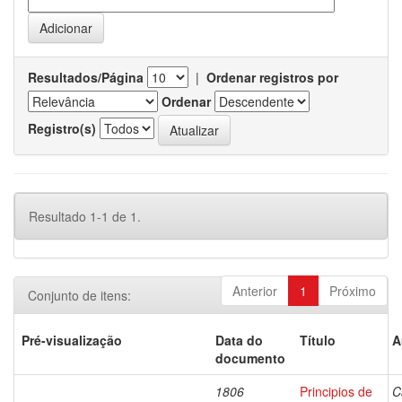
Resultados/Página
|
Ordenar registros por
Ordenar
Registro(s)
Resultado 1-1 de 1.
Anterior
1
Próximo
Conjunto de itens:
Pré-visualização
Data do
Título
A
documento
1806
Principios de
C