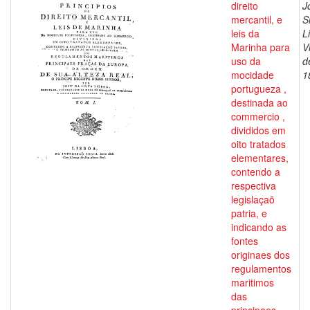
direito
J
mercantil, e
S
leis da
L
Marinha para
V
uso da
d
mocidade
1
portugueza ,
destinada ao
commercio ,
divididos em
oito tratados
elementares,
contendo a
respectiva
legislaçaõ
patria, e
indicando as
fontes
originaes dos
regulamentos
maritimos
das