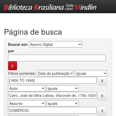
Skip
navigation
Página de busca
Buscar em:
por
Filtros correntes: