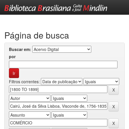
Skip
navigation
Página de busca
Buscar em:
por
Filtros correntes: