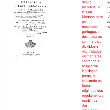
direito
J
mercantil, e
S
leis da
L
Marinha para
V
uso da
d
mocidade
1
portugueza ,
destinada ao
commercio ,
divididos em
oito tratados
elementares,
contendo a
respectiva
legislaçaõ
patria, e
indicando as
fontes
originaes dos
regulamentos
maritimos
das