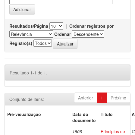
Resultados/Página
|
Ordenar registros por
Ordenar
Registro(s)
Resultado 1-1 de 1.
Anterior
1
Próximo
Conjunto de itens:
Pré-visualização
Data do
Título
A
documento
1806
Principios de
C