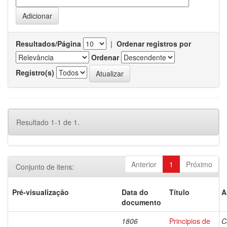
Resultados/Página
|
Ordenar registros por
Ordenar
Registro(s)
Resultado 1-1 de 1.
Anterior
1
Próximo
Conjunto de itens:
Pré-visualização
Data do
Título
A
documento
1806
Principios de
C