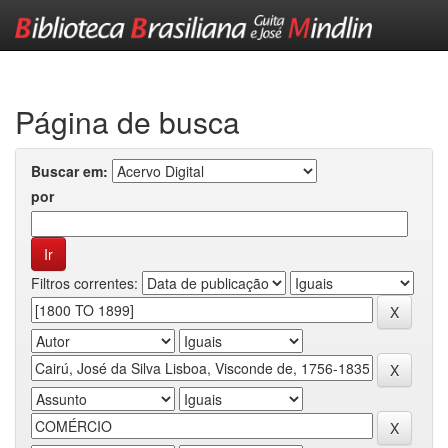
Skip
navigation
Página de busca
Buscar em:
por
Filtros correntes: