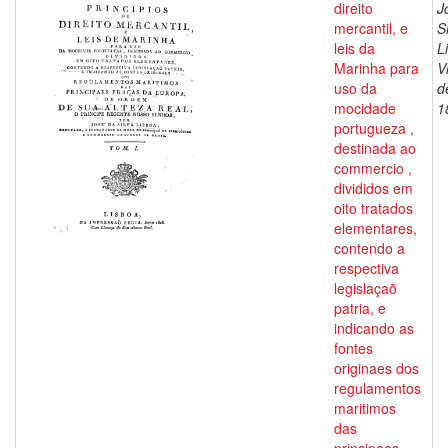
direito
J
mercantil, e
S
leis da
L
Marinha para
V
uso da
d
mocidade
1
portugueza ,
destinada ao
commercio ,
divididos em
oito tratados
elementares,
contendo a
respectiva
legislaçaõ
patria, e
indicando as
fontes
originaes dos
regulamentos
maritimos
das