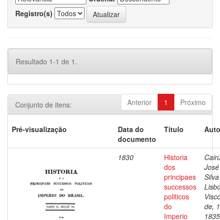
Registro(s)
Resultado 1-1 de 1.
Anterior
1
Próximo
Conjunto de itens:
Pré-visualização
Data do
Título
Auto
documento
1830
Historia
Cairú
dos
José
principaes
Silva
successos
Lisb
politicos
Visc
do
de, 
Imperio
1835