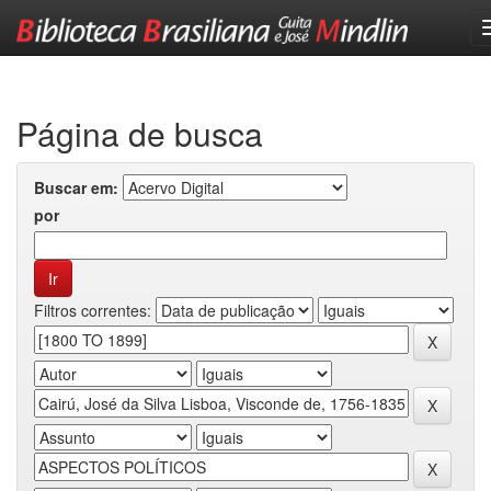
Skip
navigation
Página de busca
Buscar em:
por
Filtros correntes: