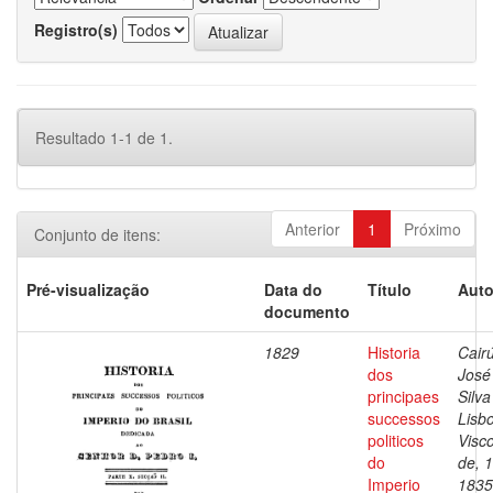
Registro(s)
Resultado 1-1 de 1.
Anterior
1
Próximo
Conjunto de itens:
Pré-visualização
Data do
Título
Auto
documento
1829
Historia
Cairú
dos
José
principaes
Silva
successos
Lisb
politicos
Visc
do
de, 
Imperio
1835