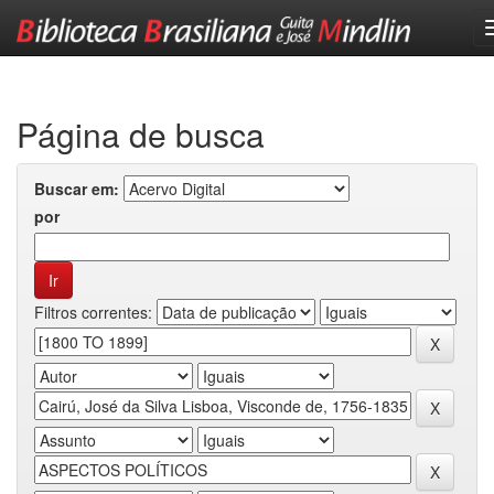
Skip
navigation
Página de busca
Buscar em:
por
Filtros correntes: