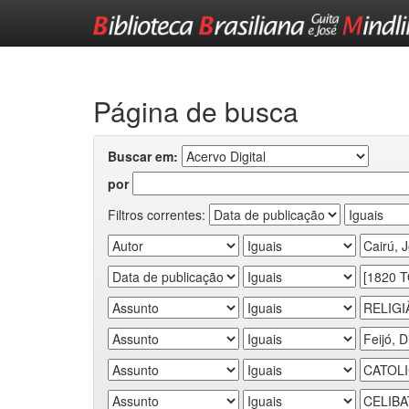
Skip
navigation
Página de busca
Buscar em:
por
Filtros correntes: