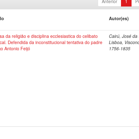
Anterior
1
P
lo
Autor(es)
a da religião e disciplina ecclesiastica do celibato
Cairú, José da 
ical. Defendida da inconstitucional tentativa do padre
Lisboa, Viscon
o Antonio Feijó
1756-1835