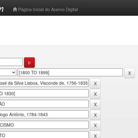
-->
Página inicial do Acervo Digital