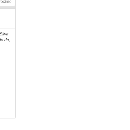
róximo
Silva
de de,