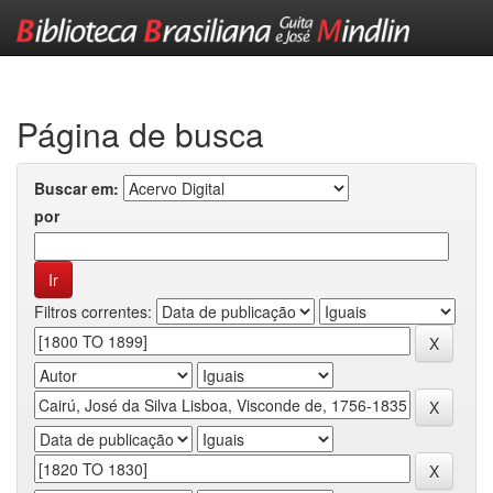
Skip
navigation
Página de busca
Buscar em:
por
Filtros correntes: