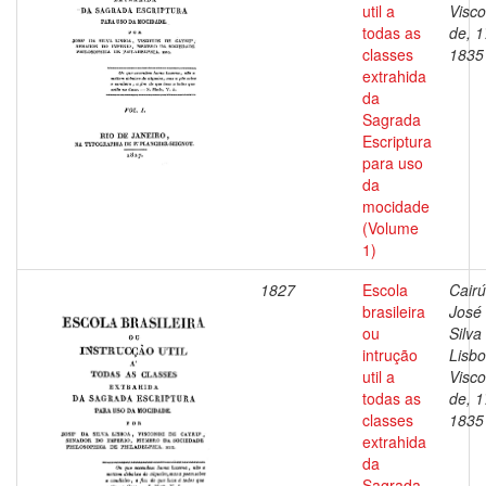
util a
Visc
todas as
de, 1
classes
1835
extrahida
da
Sagrada
Escriptura
para uso
da
mocidade
(Volume
1)
1827
Escola
Cairú
brasileira
José
ou
Silva
intrução
Lisbo
util a
Visc
todas as
de, 1
classes
1835
extrahida
da
Sagrada