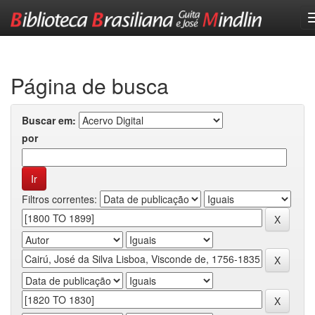
Skip
navigation
Página de busca
Buscar em:
por
Filtros correntes: