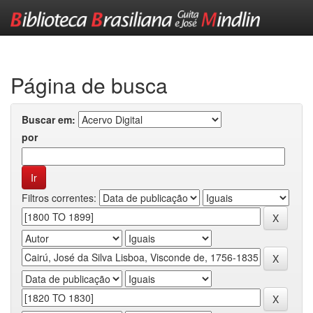
Skip
navigation
Página de busca
Buscar em:
por
Filtros correntes: