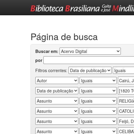
Skip
navigation
Página de busca
Buscar em:
por
Filtros correntes: