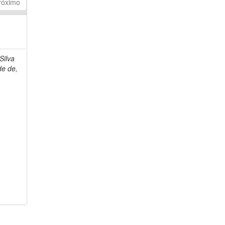
róximo
Silva
de de,