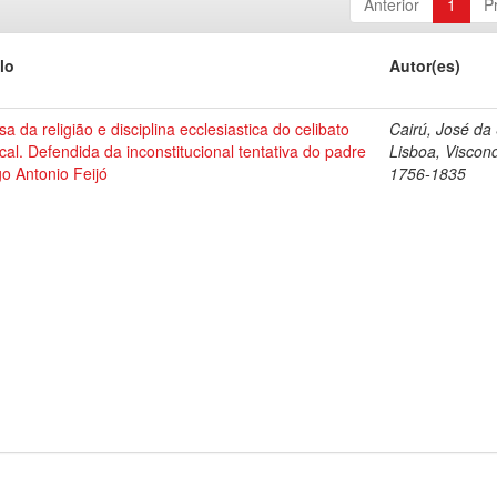
Anterior
1
P
lo
Autor(es)
a da religião e disciplina ecclesiastica do celibato
Cairú, José da 
ical. Defendida da inconstitucional tentativa do padre
Lisboa, Viscon
o Antonio Feijó
1756-1835