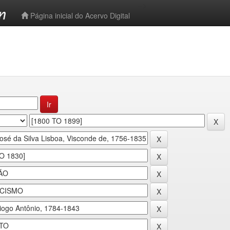
-->
Página inicial do Acervo Digital