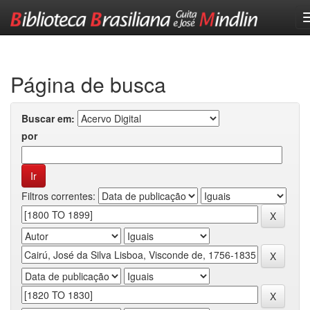
Skip
navigation
Página de busca
Buscar em:
por
Filtros correntes: