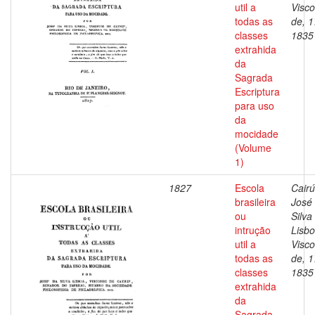
util a
Visc
todas as
de, 1
classes
1835
extrahida
da
Sagrada
Escriptura
para uso
da
mocidade
(Volume
1)
1827
Escola
Cairú
brasileira
José
ou
Silva
intrução
Lisbo
util a
Visc
todas as
de, 1
classes
1835
extrahida
da
Sagrada