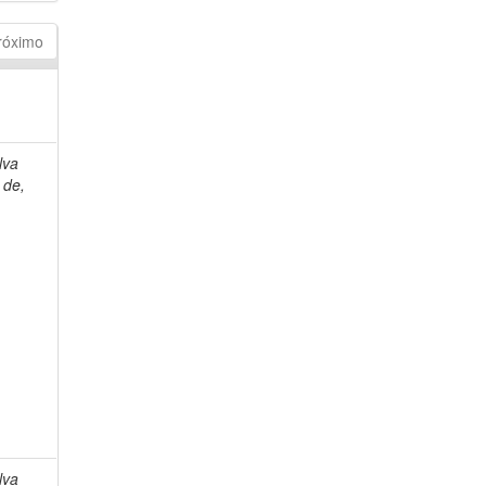
róximo
lva
 de,
lva