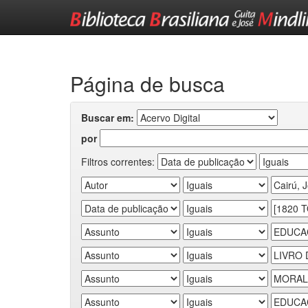
Skip
navigation
Página de busca
Buscar em:
por
Filtros correntes: