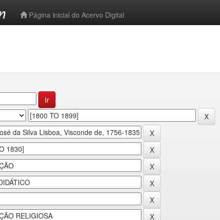
-->
Página inicial do Acervo Digital