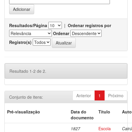
Resultados/Página
|
Ordenar registros por
Ordenar
Registro(s)
Resultado 1-2 de 2.
Anterior
1
Próximo
Conjunto de itens:
Pré-visualização
Data do
Título
Auto
documento
1827
Escola
Cairú