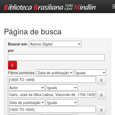
Skip
navigation
Página de busca
Buscar em:
por
Filtros correntes: