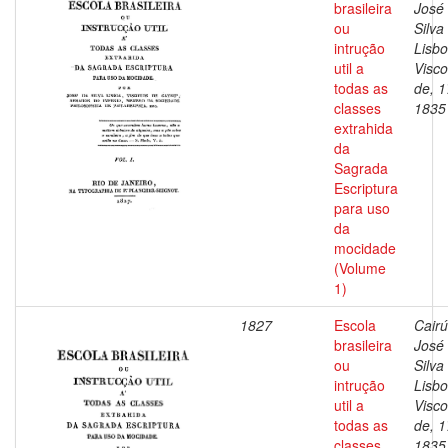
brasileira
José
ou
Silva
intrução
Lisbo
util a
Visc
todas as
de, 1
classes
1835
extrahida
da
Sagrada
Escriptura
para uso
da
mocidade
(Volume
1)
1827
Escola
Cairú
brasileira
José
ou
Silva
intrução
Lisbo
util a
Visc
todas as
de, 1
classes
1835