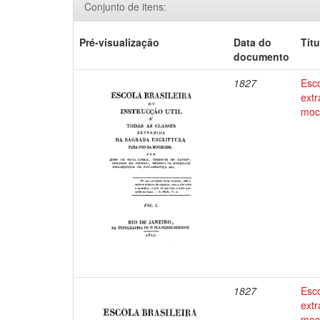
Conjunto de itens:
Pré-visualização
Data do
Títu
documento
1827
Esco
extr
moc
1827
Esco
extr
moc