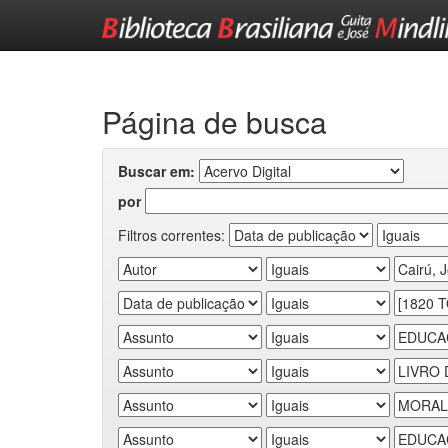
Skip
navigation
Página de busca
Buscar em:
por
Filtros correntes: