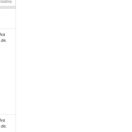
róximo
lva
 de,
lva
 de,