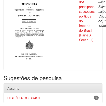
dos
José
principaes
Silva
successos
Lisb
politicos
Visc
do
de, 
Imperio
1835
do Brasil
(Parte X.
Seção III)
Sugestões de pesquisa
Assunto
HISTÓRIA DO BRASIL
1