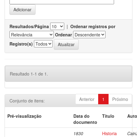
Resultados/Página
|
Ordenar registros por
Ordenar
Registro(s)
Resultado 1-1 de 1.
Anterior
1
Próximo
Conjunto de itens:
Pré-visualização
Data do
Título
Auto
documento
1830
Historia
Cairú