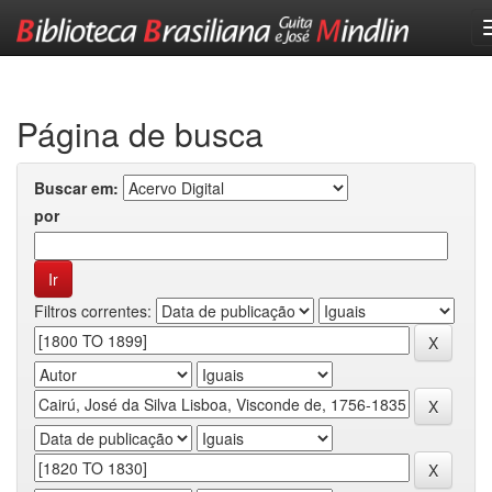
Skip
navigation
Página de busca
Buscar em:
por
Filtros correntes: