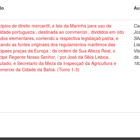
lo
Au
cipios de direito mercantil, e leis da Marinha para uso da
Cai
dade portugueza , destinada ao commercio , divididos em oito
Jo
ados elementares, contendo a respectiva legislaçaõ patria, e
Sil
cando as fontes originaes dos regulamentos maritimos das
Lis
cipaes praças da Europa : de ordem de Sua Alteza Real, o
Vi
cipe Regente Nosso Senhor, / por José da Silva Lisboa,
de
tado, e Secretario da Meza da Inspecçaõ da Agricultura e
18
mercio da Cidade da Bahia. (Tomo 1-3)