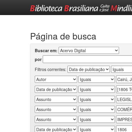
Skip
navigation
Página de busca
Buscar em:
por
Filtros correntes: