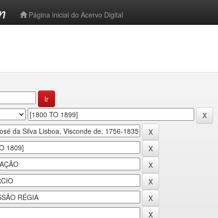
-->
Página inicial do Acervo Digital