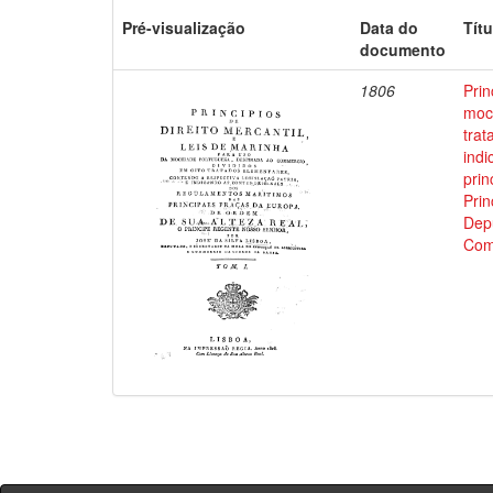
Pré-visualização
Data do
Títu
documento
1806
Prin
moci
trat
indi
prin
Prin
Depu
Com