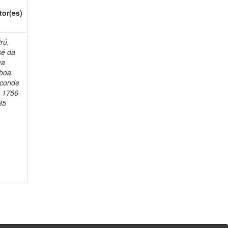
tor(es)
rú,
sé da
va
boa,
sconde
, 1756-
35