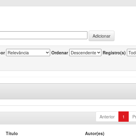
por
Ordenar
Registro(s)
Anterior
1
P
Título
Autor(es)