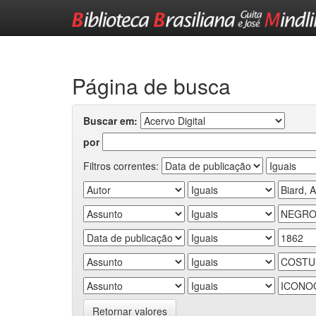
Skip
navigation
Página de busca
Buscar em:
por
Filtros correntes:
Retornar valores