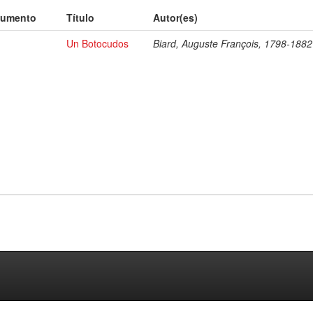
cumento
Título
Autor(es)
Un Botocudos
Biard, Auguste François, 1798-1882