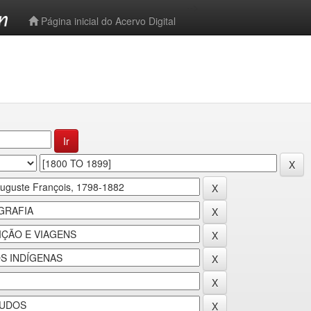
-->
Página inicial do Acervo Digital