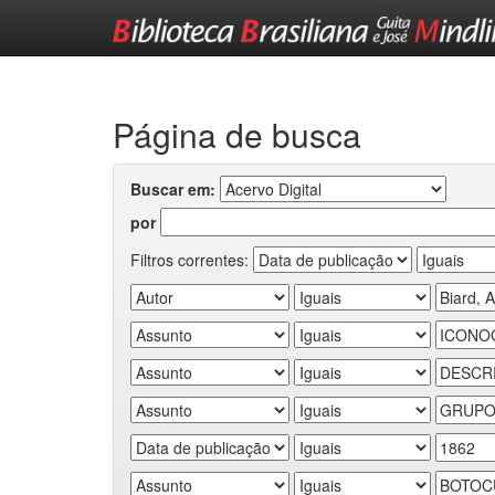
Skip
navigation
Página de busca
Buscar em:
por
Filtros correntes: