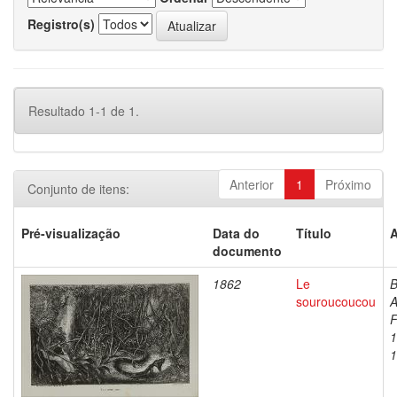
Registro(s)
Resultado 1-1 de 1.
Anterior
1
Próximo
Conjunto de itens:
Pré-visualização
Data do
Título
A
documento
1862
Le
B
souroucoucou
A
F
1
1