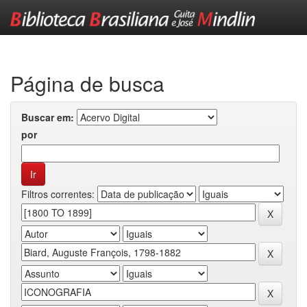
Skip
navigation
Página de busca
Buscar em:
por
Filtros correntes: