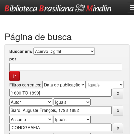
Skip
navigation
Página de busca
Buscar em:
por
Filtros correntes: