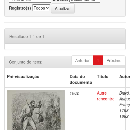
Registro(s)
Resultado 1-1 de 1.
Anterior
1
Próximo
Conjunto de itens:
Pré-visualização
Data do
Título
Autor
documento
1862
Autre
Biard,
rencontre
Augu
Franç
1798-
1882