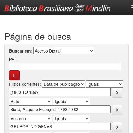
Skip
navigation
Página de busca
Buscar em:
por
Filtros correntes: