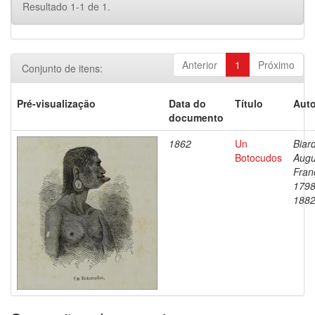
Resultado 1-1 de 1.
Anterior
1
Próximo
Conjunto de itens:
Pré-visualização
Data do
Título
Auto
documento
1862
Un
Biard
Botocudos
Augu
Fran
1798
188