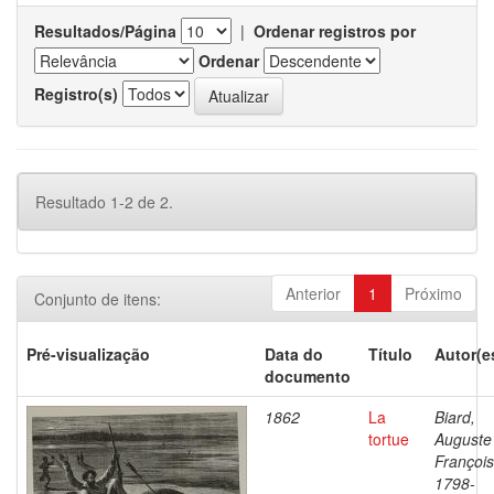
Resultados/Página
|
Ordenar registros por
Ordenar
Registro(s)
Resultado 1-2 de 2.
Anterior
1
Próximo
Conjunto de itens:
Pré-visualização
Data do
Título
Autor(e
documento
1862
La
Biard,
tortue
Auguste
François
1798-