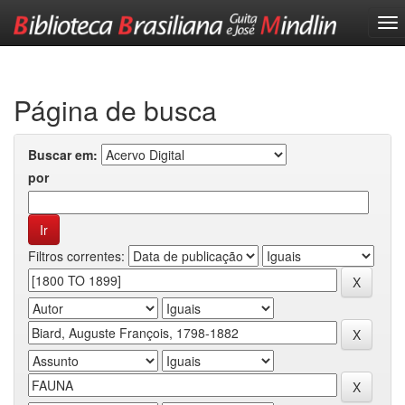
Skip
navigation
Página de busca
Buscar em:
por
Filtros correntes: