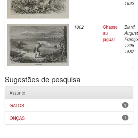
1882
1862
Chasse
Biard,
au
Augus
jaguar
Franço
1798-
1882
Sugestões de pesquisa
Assunto
GATOS
1
ONÇAS
1