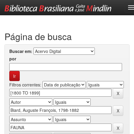
Skip
navigation
Página de busca
Buscar em:
por
Filtros correntes: