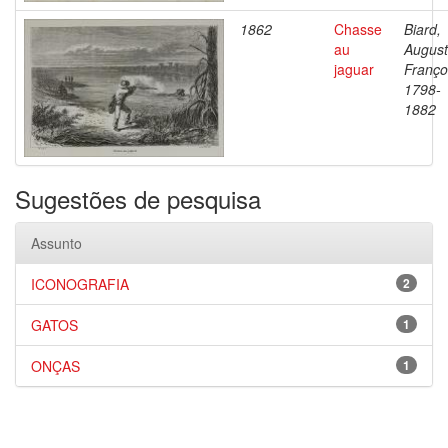
1862
Chasse
Biard,
au
Augus
jaguar
Franço
1798-
1882
Sugestões de pesquisa
Assunto
ICONOGRAFIA
2
GATOS
1
ONÇAS
1