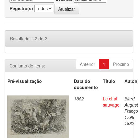
Registro(s)
Resultado 1-2 de 2.
Anterior
1
Próximo
Conjunto de itens:
Pré-visualização
Data do
Título
Autor(
documento
1862
Le chat
Biard,
sauvage
Augus
Franço
1798-
1882