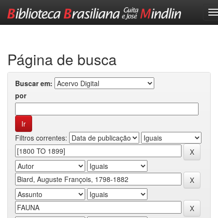
Skip
navigation
Página de busca
Buscar em:
por
Filtros correntes: