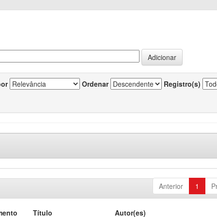
por
Ordenar
Registro(s)
Anterior
1
P
mento
Título
Autor(es)