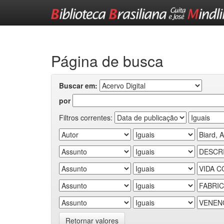
Skip
navigation
Página de busca
Buscar em:
por
Filtros correntes:
Retornar valores