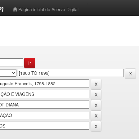
-->
Página inicial do Acervo Digital